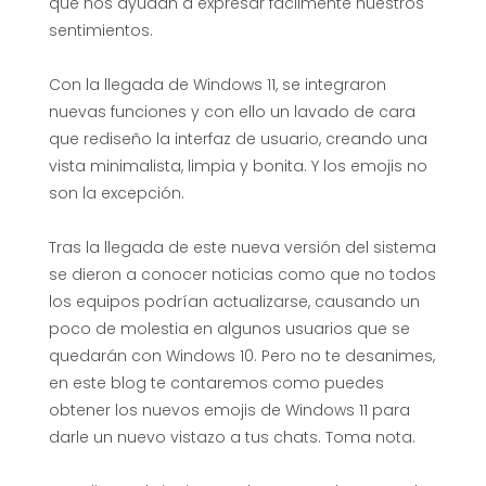
v
que nos ayudan a expresar fácilmente nuestros
sentimientos.
o
Con la llegada de Windows 11, se integraron
nuevas funciones y con ello un lavado de cara
s
que rediseño la interfaz de usuario, creando una
vista minimalista, limpia y bonita. Y los emojis no
e
son la excepción.
m
Tras la llegada de este nueva versión del sistema
se dieron a conocer noticias como que no todos
o
los equipos podrían actualizarse, causando un
poco de molestia en algunos usuarios que se
j
quedarán con Windows 10. Pero no te desanimes,
en este blog te contaremos como puedes
i
obtener los nuevos emojis de Windows 11 para
darle un nuevo vistazo a tus chats. Toma nota.
s