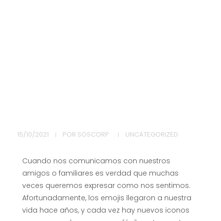
¡
15/10/2021
POR
SOSCORP
UNCATEGORIZED
N
Cuando nos comunicamos con nuestros
u
amigos o familiares es verdad que muchas
veces queremos expresar como nos sentimos.
e
Afortunadamente, los emojis llegaron a nuestra
vida hace años, y cada vez hay nuevos iconos