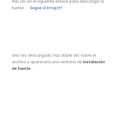
Haz clic en el siguiente enlace para descargar la
d
fuente
Segoe UI Emoji.ttf
e
W
i
Una vez descargado, haz doble clic sobre el
archivo y aparecerá una ventana de
instalación
n
de fuente
.
d
o
w