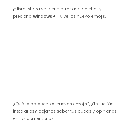
s
¡Y listo! Ahora ve a cualquier app de chat y
presiona
Windows + .
y ve los nuevo emojis.
1
1
!
¿Qué te parecen los nuevos emojis?, ¿Te fue fácil
instalarlos?, déjanos saber tus dudas y opiniones
en los comentarios.