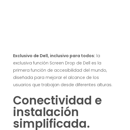
i
v
o
s
Exclusivo de Dell, inclusivo para todos:
la
D
exclusiva función Screen Drop de Dell es la
primera función de accesibilidad del mundo,
e
diseñada para mejorar el alcance de los
usuarios que trabajan desde diferentes alturas.
l
Conectividad e
instalación
l
simplificada.
4