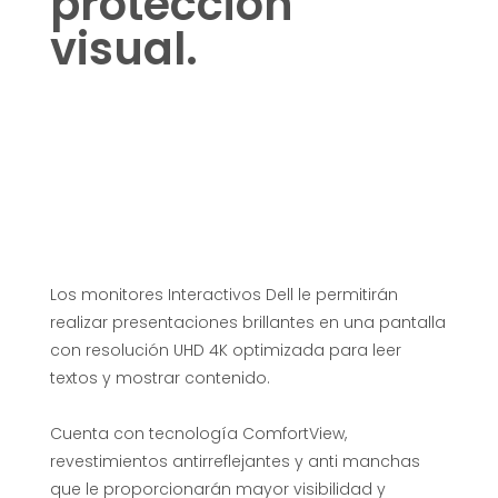
protección
t
visual.
e
n
i
v
Los monitores Interactivos Dell le permitirán
e
realizar presentaciones brillantes en una pantalla
con resolución UHD 4K optimizada para leer
l
textos y mostrar contenido.
Cuenta con tecnología ComfortView,
:
revestimientos antirreflejantes y anti manchas
que le proporcionarán mayor visibilidad y