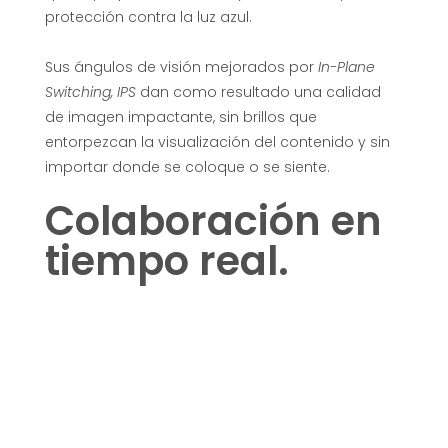
M
protección contra la luz azul.
o
Sus ángulos de visión mejorados por
In-Plane
Switching, IPS
dan como resultado una calidad
n
de imagen impactante, sin brillos que
entorpezcan la visualización del contenido y sin
i
importar donde se coloque o se siente.
Colaboración en
t
tiempo real.
o
r
e
s