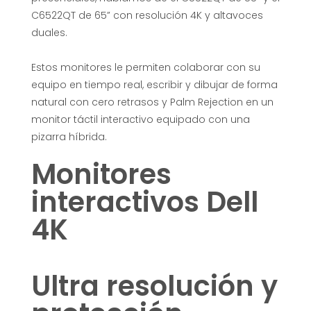
a
C6522QT de 65” con resolución 4K y altavoces
l
duales.
Estos monitores le permiten colaborar con su
s
equipo en tiempo real, escribir y dibujar de forma
natural con cero retrasos y Palm Rejection en un
i
monitor táctil interactivo equipado con una
pizarra híbrida.
g
Monitores
u
interactivos Dell
i
4K
e
Ultra resolución y
n