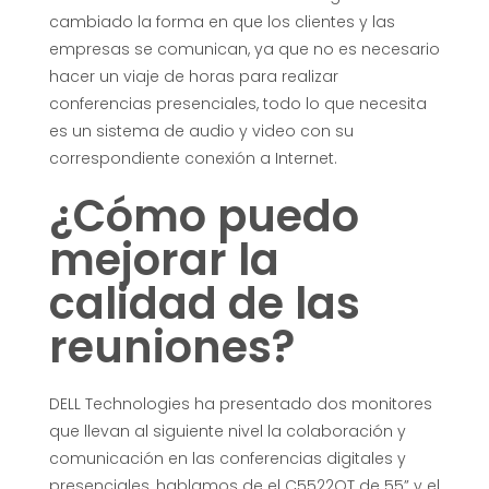
e
cambiado la forma en que los clientes y las
empresas se comunican, ya que no es necesario
u
hacer un viaje de horas para realizar
conferencias presenciales, todo lo que necesita
es un sistema de audio y video con su
n
correspondiente conexión a Internet.
i
¿Cómo puedo
mejorar la
o
calidad de las
n
reuniones?
e
DELL Technologies ha presentado dos monitores
s
que llevan al siguiente nivel la colaboración y
comunicación en las conferencias digitales y
presenciales, hablamos de el C5522QT de 55” y el