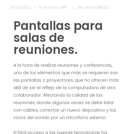
L
31/01/2022
POR
SOSCORP
UNCATEGORIZED
l
Pantallas para
e
salas de
v
reuniones.
a
A la hora de realizar reuniones y conferencias,
uno de los elementos que más se requieren son
t
las pantallas o proyectores, que no ofrecen más
allá de ser el reflejo de la computadora de otro
u
colaborador. Afectando la calidad de las
reuniones, donde algunas veces se debe lidiar
s
con cables, conectar un nuevo dispositivo y los
vicios del sonido por un micrófono externo.
r
El fácil acceso a las nuevas tecnologías ha