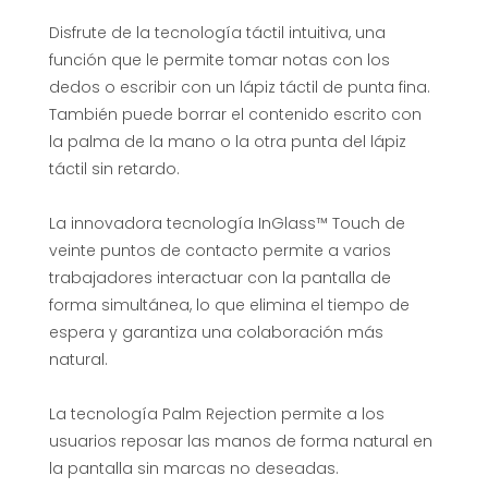
I
Disfrute de la tecnología táctil intuitiva, una
función que le permite tomar notas con los
n
dedos o escribir con un lápiz táctil de punta fina.
También puede borrar el contenido escrito con
la palma de la mano o la otra punta del lápiz
t
táctil sin retardo.
e
La innovadora tecnología InGlass™ Touch de
veinte puntos de contacto permite a varios
r
trabajadores interactuar con la pantalla de
forma simultánea, lo que elimina el tiempo de
a
espera y garantiza una colaboración más
natural.
c
La tecnología Palm Rejection permite a los
t
usuarios reposar las manos de forma natural en
la pantalla sin marcas no deseadas.