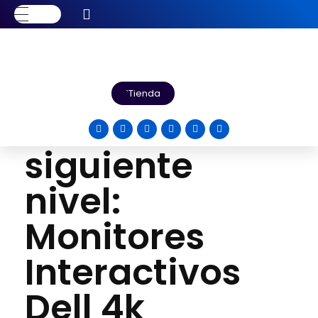
Inicio
Blog
Uncategorized
Lleva tus
reuniones al siguien...
Lleva tus
Tienda
reuniones al
siguiente
nivel:
Monitores
Interactivos
Dell 4k