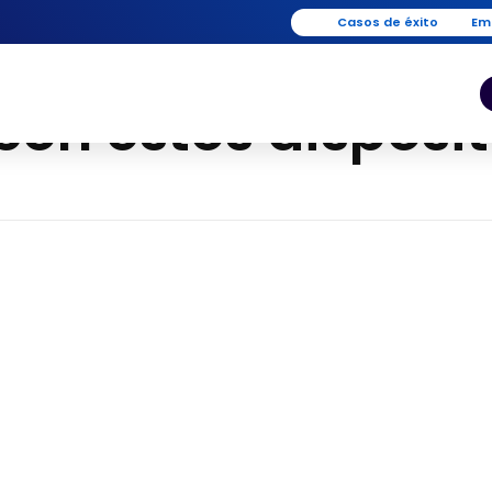
Casos de éxito
Em
 estos disp...
o con estos dispos