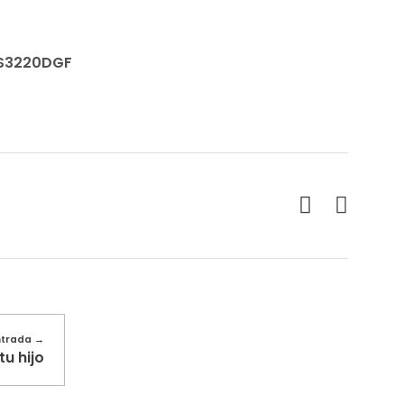
l S3220DGF
ntrada
u hijo