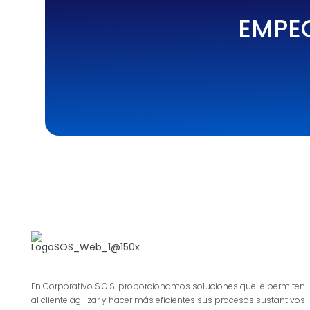
e
EMPE
r
En Corporativo S.O.S. proporcionamos soluciones que le permiten
al cliente agilizar y hacer más eficientes sus procesos sustantivos