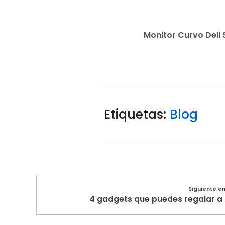
g
Monitor Curvo Del
o
c
o
Etiquetas:
Blog
n
e
s
Siguiente e
t
4 gadgets que puedes regalar a t