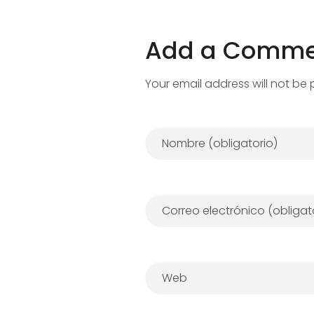
o
s
Add a Comme
d
Your email address will not be 
i
s
p
o
s
i