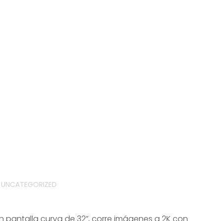
UNCATEGORIZED
F
n pantalla curva de 32”, corre imágenes a 2K con