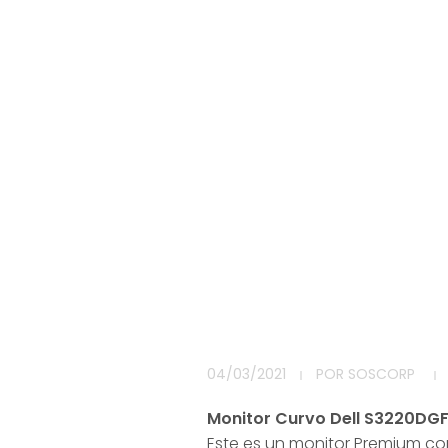
I
04/03/2021
POR
SOSCORP
n
Monitor Curvo Dell S3220DG
Este es un monitor Premium co