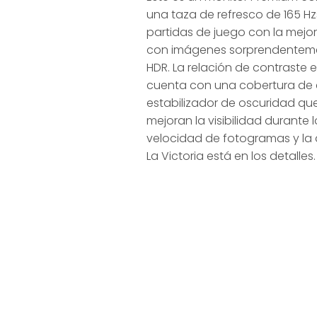
i
una taza de refresco de 165 Hzs
c
partidas de juego con la mejo
con imágenes sorprendentemen
i
HDR. La relación de contraste
cuenta con una cobertura de co
estabilizador de oscuridad que
a
mejoran la visibilidad durante 
velocidad de fotogramas y la a
e
La Victoria está en los detalles
l
j
u
e