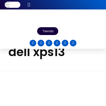
Inicio
dell xps13
Entradas
Tienda
etiquetadas:
dell xps13